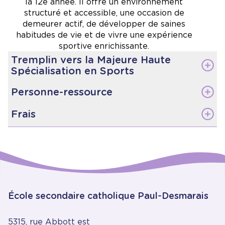
la 12e année. Il offre un environnement
structuré et accessible, une occasion de
demeurer actif, de développer de saines
habitudes de vie et de vivre une expérience
sportive enrichissante.
Tremplin vers la Majeure Haute
Spécialisation en Sports
Cette concentration peut mener à une
Personne-ressource
Majeure Haute Spécialisation en Sports
.
Nadia Lemaire-Dickenson :
Frais
L’élève ayant achevé un parcours complet de
lemaina@ecolecatholique.ca
sport-études aura déjà complété les
100$, payable en début d'année scolaire.
composantes obligatoires suivantes:
Sept des neufs crédits obligatoires
Activités d’apprentissage par l’expérience et
d’exploration de carrières
Expériences d’anticipation
École secondaire catholique Paul-Desmarais
5315, rue Abbott est