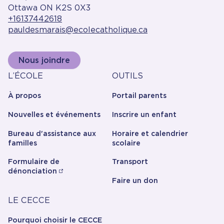
Ottawa ON K2S 0X3
+16137442618
pauldesmarais@ecolecatholique.ca
Nous joindre
À
Outils
L’ÉCOLE
OUTILS
propos
À propos
Portail parents
Nouvelles et événements
Inscrire un enfant
Bureau d'assistance aux
Horaire et calendrier
familles
scolaire
Formulaire de
Transport
dénonciation
Faire un don
Carrière
LE CECCE
Pourquoi choisir le CECCE