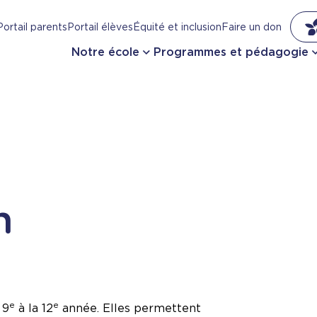
Portail parents
Portail élèves
Équité et inclusion
Faire un don
Notre école
Programmes et pédagogie
n
e
e
 9
à la 12
année. Elles permettent