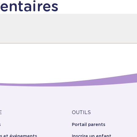
entaires
lique.ca
Outils
E
OUTILS
s
Portail parents
opos
es et événements
Inscrire un enfant