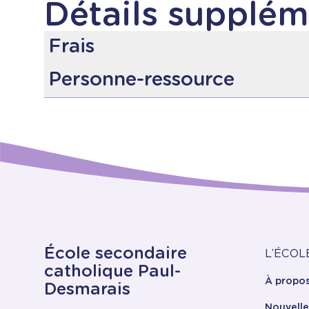
Détails supplém
Frais
100 $
Personne-ressource
Nadia Lemaire-Dickenson :
lemaina@ecolecatho
À
École secondaire
L’ÉCOL
catholique Paul-
À propo
pr
Desmarais
Nouvell