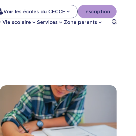
Na
Voir les écoles du CECCE
Inscription
Nav
Open sea
Vie scolaire
Services
Zone parents
se
pri